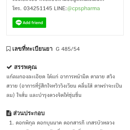
โทร. 034251145 LINE:
@cpspharma
เลขที่ทะเบียนยา
G 485/54
สรรพคุณ
แก้ลมกองละเอียด ได้แก่ อาการหน้ามืด ตาลาย สวิง
สวาย (อาการที่รู้สึกใจหวิววิงเวียน คลื่นไส้ ตาพร่าจะเป็น
ลม) ใจสั่น และบำรุงดวงจิตให้ชุ่มชื่น
ส่วนประกอบ
ดอกพิกุล ดอกบุนนาค ดอกสารภี เกสรบัวหลวง