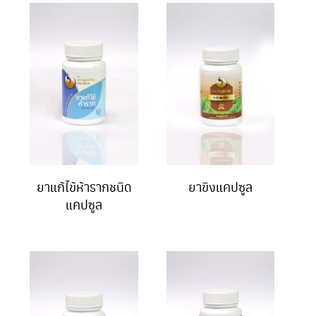
ยาแก้ไข้ห้ารากชนิด
ยาขิงแคปซูล
แคปซูล