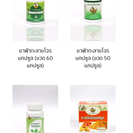
ยาฟ้าทะลายโจร
ยาฟ้าทะลายโจร
แคปซูล (ขวด 60
แคปซูล (ขวด 50
แคปซูล)
แคปซูล)