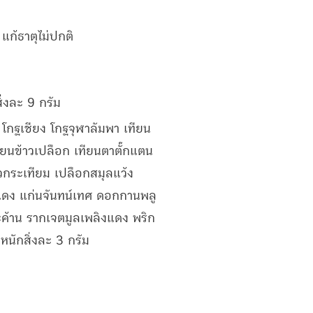
แก้ธาตุไม่ปกติ
ิ่งละ 9 กรัม
โกฐเชียง โกฐจุฬาลัมพา เทียน
ียนข้าวเปลือก เทียนตาตั๊กแตน
ัวกระเทียม เปลือกสมุลแว้ง
แดง แก่นจันทน์เทศ ดอกกานพลู
ะค้าน รากเจตมูลเพลิงแดง พริก
หนักสิ่งละ 3 กรัม