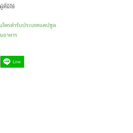
ที่มีไข้
ุนไพรตำรับประเภทแคปซูล
ินอาหาร
Line