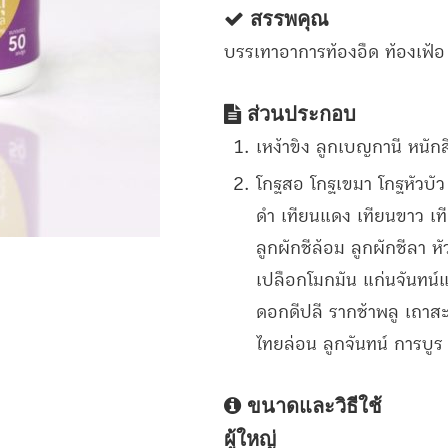
สรรพคุณ
บรรเทาอาการท้องอืด ท้องเฟ้อ 
ส่วนประกอบ
เหง้าขิง ลูกเบญกานี หนักส
โกฐสอ โกฐเขมา โกฐหัวบัว 
ดำ เทียนแดง เทียนขาว เท
ลูกผักชีล้อม ลูกผักชีลา ห
เปลือกโมกมัน แก่นจันทน์
ดอกดีปลี รากช้าพลู เถาส
ไทยล่อน ลูกจันทน์ การบูร 
ขนาดและวิธีใช้
ผู้ใหญ่