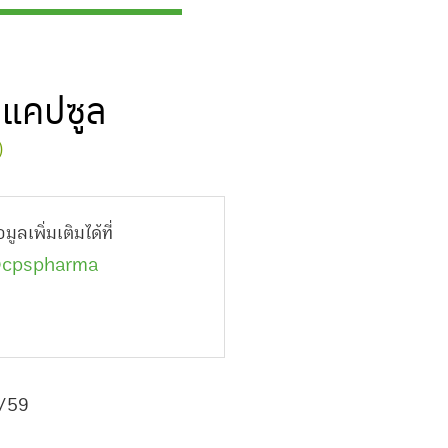
ดแคปซูล
)
ูลเพิ่มเติมได้ที่
cpspharma
/59