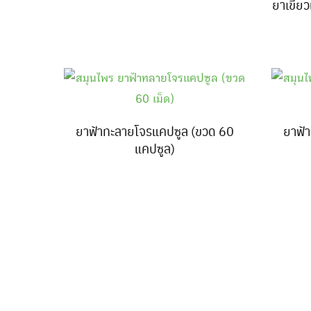
ยาเขียว
ยาฟ้าทะลายโจรแคปซูล (ขวด 60
ยาฟ้
แคปซูล)