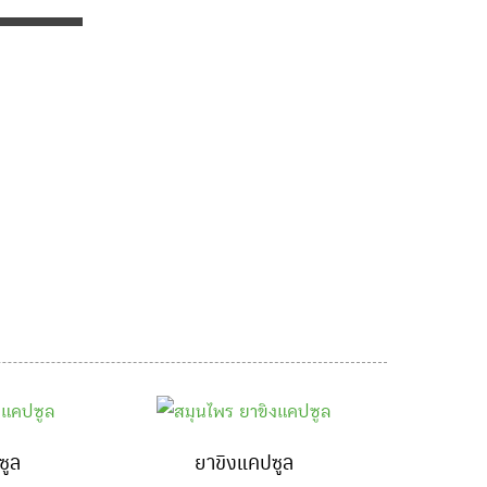
ซูล
ยาขิงแคปซูล