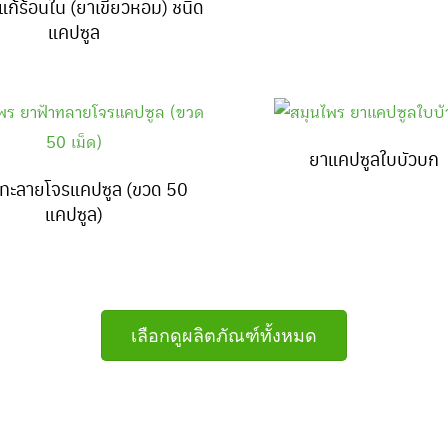
แก้ร้อนใน (ยาเขียวหอม) ชนิด
แคปซูล
ยาแคปซูลใบบัวบก
าทะลายโจรแคปซูล (ขวด 50
แคปซูล)
เลือกดูผลิตภัณฑ์ทั้งหมด