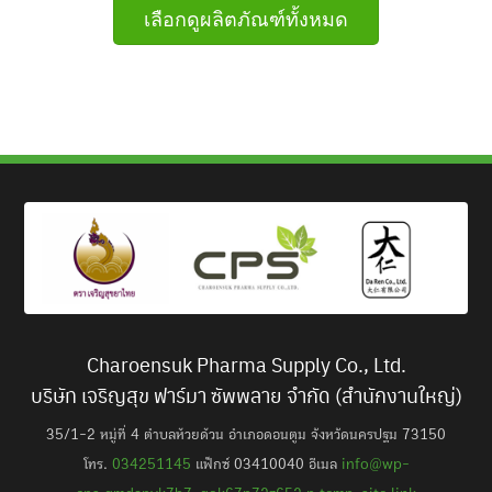
เลือกดูผลิตภัณฑ์ทั้งหมด
Charoensuk Pharma Supply Co., Ltd.
บริษัท เจริญสุข ฟาร์มา ซัพพลาย จำกัด (สำนักงานใหญ่)
35/1-2 หมู่ที่ 4 ตำบลห้วยด้วน อำเภอดอนตูม จังหวัดนครปฐม 73150
โทร.
034251145
แฟ็กซ์ 03410040 อีเมล
info@wp-