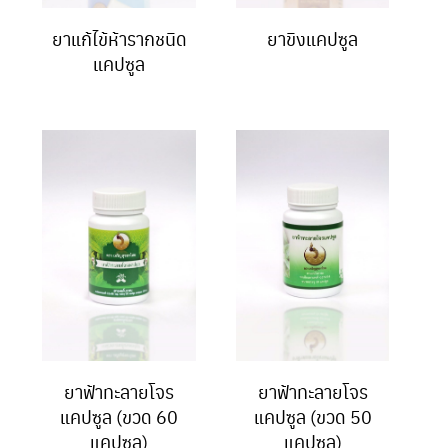
ยาแก้ไข้ห้ารากชนิด
ยาขิงแคปซูล
แคปซูล
ยาฟ้าทะลายโจร
ยาฟ้าทะลายโจร
แคปซูล (ขวด 60
แคปซูล (ขวด 50
แคปซูล)
แคปซูล)