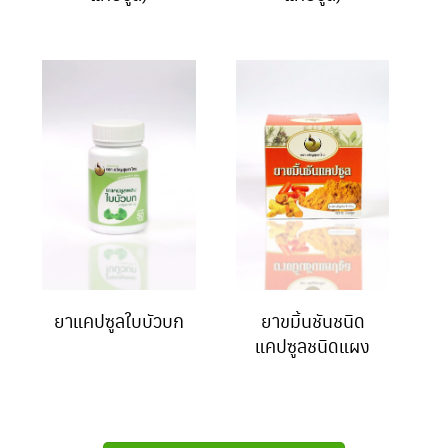
ยาแคปซูลใบบัวบก
ยาขมิ้นชันชนิด
แคปซูลชนิดแผง