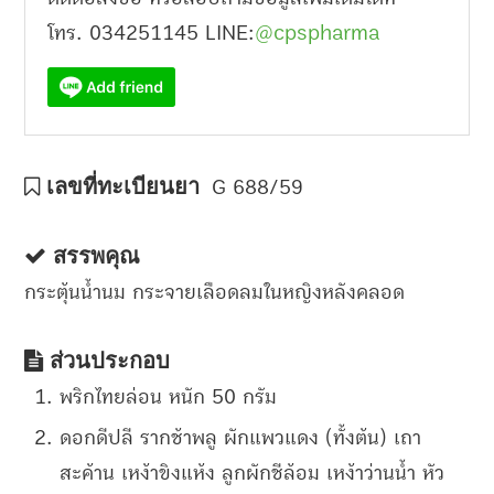
โทร. 034251145 LINE:
@cpspharma
เลขที่ทะเบียนยา
G 688/59
สรรพคุณ
กระตุ้นน้ำนม กระจายเลือดลมในหญิงหลังคลอด
ส่วนประกอบ
พริกไทยล่อน หนัก 50 กรัม
ดอกดีปลี รากช้าพลู ผักแพวแดง (ทั้งต้น) เถา
สะค้าน เหง้าขิงแห้ง ลูกผักชีล้อม เหง้าว่านน้ำ หัว