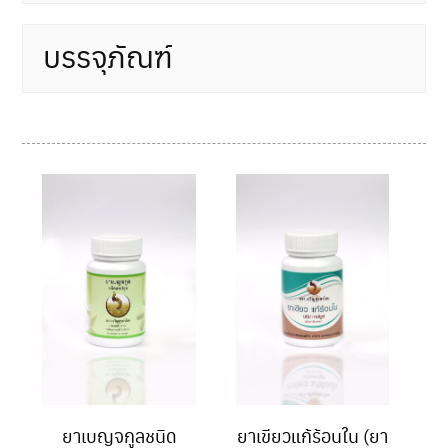
บรรจุภัณฑ์
ยาเบญจกูลชนิด
ยาเขียวแก้ร้อนใน (ยา