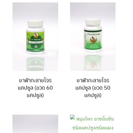
ยาฟ้าทะลายโจร
ยาฟ้าทะลายโจร
แคปซูล (ขวด 60
แคปซูล (ขวด 50
แคปซูล)
แคปซูล)