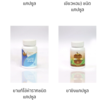
แคปซูล
เขียวหอม) ชนิด
แคปซูล
ยาแก้ไข้ห้ารากชนิด
ยาขิงแคปซูล
แคปซูล