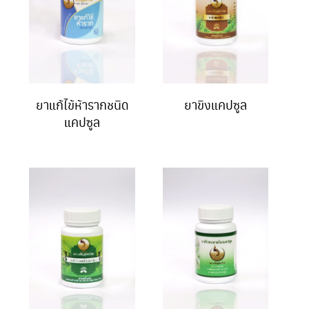
ยาแก้ไข้ห้ารากชนิด
ยาขิงแคปซูล
แคปซูล