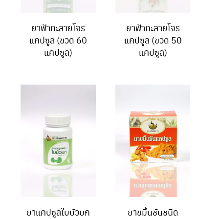
ยาฟ้าทะลายโจร
ยาฟ้าทะลายโจร
แคปซูล (ขวด 60
แคปซูล (ขวด 50
แคปซูล)
แคปซูล)
ยาแคปซูลใบบัวบก
ยาขมิ้นชันชนิด